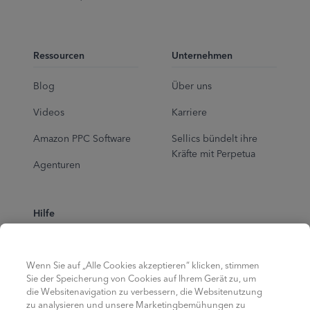
Ressourcen
Unternehmen
Blog
Über uns
Videos
Karriere
Amazon PPC Software
Sellics bündelt ihre
Kräfte mit Perpetua
Agenturen
Hilfe
Ad School
Wenn Sie auf „Alle Cookies akzeptieren“ klicken, stimmen
Help Center
Sie der Speicherung von Cookies auf Ihrem Gerät zu, um
die Websitenavigation zu verbessern, die Websitenutzung
zu analysieren und unsere Marketingbemühungen zu