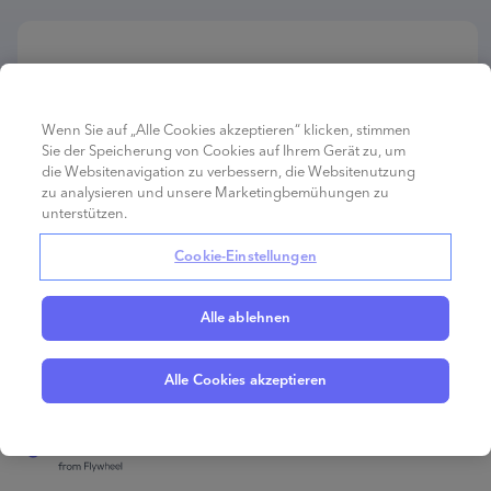
Strategie
5 min
One-Stop-Shop 2021 ändert
Wenn Sie auf „Alle Cookies akzeptieren“ klicken, stimmen
Mehrwertsteuer für E-Commerce Händler
Sie der Speicherung von Cookies auf Ihrem Gerät zu, um
die Websitenavigation zu verbessern, die Websitenutzung
June 08, 2021
zu analysieren und unsere Marketingbemühungen zu
unterstützen.
Cookie-Einstellungen
Alle ablehnen
Alle Cookies akzeptieren