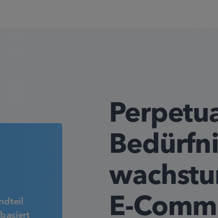
Perpetua
Bedürfni
wachstu
E-Comme
ndteil
basiert