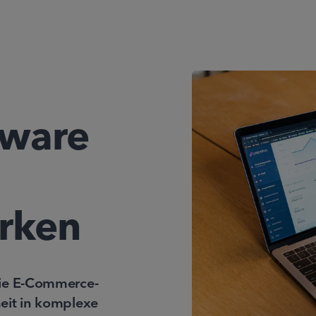
tware
arken
Die E-Commerce-
eit in komplexe