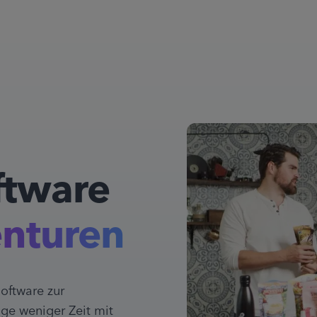
ftware
nturen
oftware zur
e weniger Zeit mit