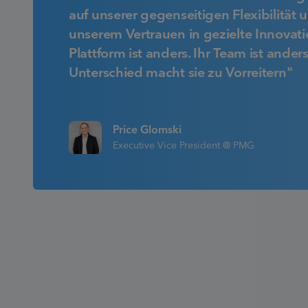
auf unserer gegenseitigen Flexibilität 
unserem Vertrauen in gezielte Innovati
Plattform ist anders. Ihr Team ist anders
Unterschied macht sie zu Vorreitern"
Price Glomski
Executive Vice President @ PMG