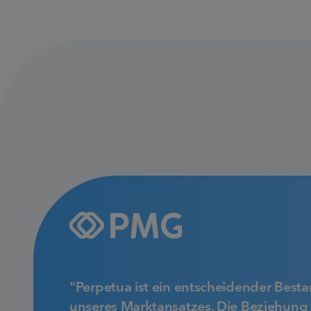
"Perpetua ist ein entscheidender Besta
unseres Marktansatzes. Die Beziehung 