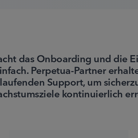
cht das Onboarding und die E
infach. Perpetua-Partner erhalt
tlaufenden Support, um sicherzus
chstumsziele kontinuierlich er