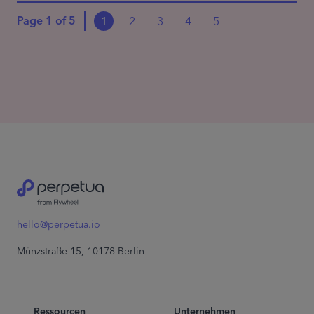
Page
1
of
5
1
2
3
4
5
hello@perpetua.io
Münzstraße 15, 10178 Berlin
Ressourcen
Unternehmen