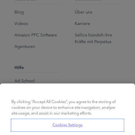
Blog
Über uns
Videos
Karriere
Amazon PPC Software
Sellics bündelt ihre
Kräfte mit Perpetua
Agenturen
Hilfe
Ad School
Help Center
By clicking “Accept All Cookies”, you agree to the storing of
cookies on your device to enhance site navigation, analyze
site usage, and assist in our marketing efforts.
Cookies Settings