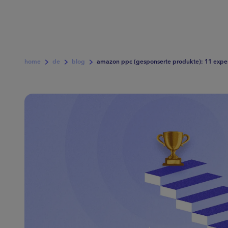
home
de
blog
amazon ppc (gesponserte produkte): 11 exper