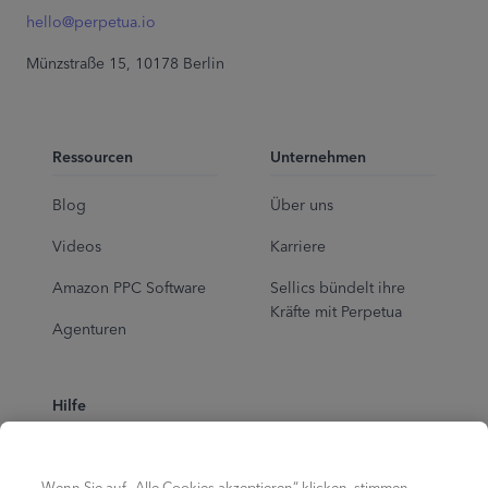
hello@perpetua.io
Münzstraße 15, 10178 Berlin
Ressourcen
Unternehmen
Blog
Über uns
Videos
Karriere
Amazon PPC Software
Sellics bündelt ihre
Kräfte mit Perpetua
Agenturen
Hilfe
Ad School