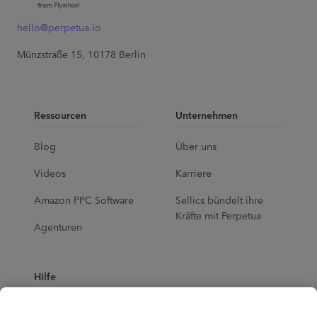
hello@perpetua.io
Münzstraße 15, 10178 Berlin
Ressourcen
Unternehmen
Blog
Über uns
Videos
Karriere
Amazon PPC Software
Sellics bündelt ihre
Kräfte mit Perpetua
Agenturen
Hilfe
Ad School